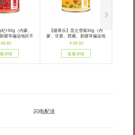
杞150g（内蒙、
【疆果乐】昆仑雪菊30g（内
新疆等偏远地区不
蒙、甘肃、西藏、新疆等偏远地
发）
区不发）
￥
49.80
￥
58.00
看详情
查看详情
闪电配送