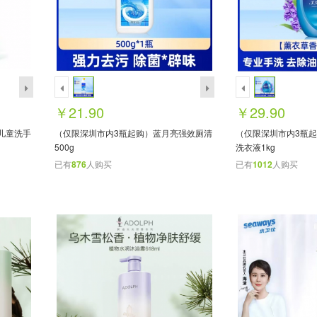
￥21.90
￥29.90
儿童洗手
（仅限深圳市内3瓶起购）蓝月亮强效厕清
（仅限深圳市内3瓶
500g
洗衣液1kg
已有
876
人购买
已有
1012
人购买