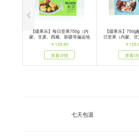
【疆果乐】每日坚果750g（内
【疆果乐】750
蒙、甘肃、西藏、新疆等偏远地
日坚果（内蒙、甘
区不发）
疆等偏远地
￥
129.80
￥
129.
查看详情
查看详
七天包退