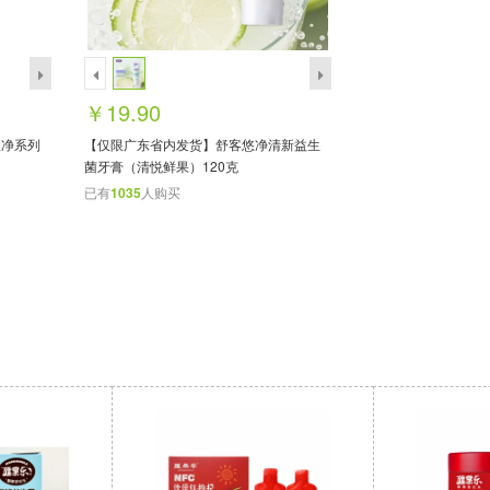
￥19.90
服净系列
【仅限广东省内发货】舒客悠净清新益生
菌牙膏（清悦鲜果）120克
已有
1035
人购买