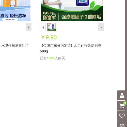
￥9.90
】水卫仕厨房重油污
【仅限广东省内发货】水卫仕强效洁厕净
500g
已有
1383
人购买
0