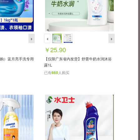
￥25.90
起购）蓝月亮手洗专用
【仅限广东省内发货】舒蕾牛奶水润沐浴
露1L
已有
660
人购买