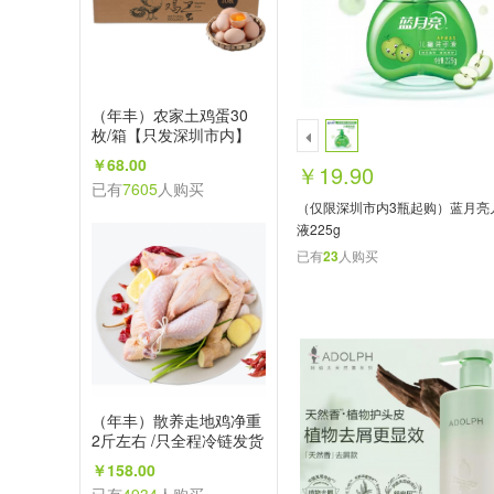
（年丰）农家土鸡蛋30
枚/箱【只发深圳市内】
￥68.00
￥19.90
已有
7605
人购买
（仅限深圳市内3瓶起购）蓝月亮
液225g
已有
23
人购买
（年丰）散养走地鸡净重
2斤左右 /只全程冷链发货
【只发深圳市内】
￥158.00