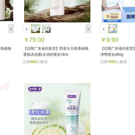
￥79.00
￥9.90
然香植物
【仅限广东省内发货】阿道夫天然香植物
【仅限广东省内发货
香氛沐浴露(水润舒缓)618ml
净带喷头480g
已有
668
人购买
已有
1092
人购买