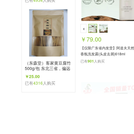
已有
4934
人购买
￥79.00
【仅限广东省内发货】阿道夫天
香氛洗发露(头皮去屑)618ml
已有
901
人购买
（东森堂）客家黄豆腐竹
500g/包 东北三省，偏远
地区不发
￥25.00
已有
4316
人购买