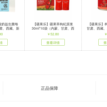
g酸奶益生菌每
【疆果乐】疆果萃枸杞原浆
【疆果乐】枸
肃、西藏、新
30ml*10袋（内蒙、甘肃、西
甘肃、西藏、
区不发）
藏、新疆等偏远地区不发）
80
￥
52.80
情
查看详情
查
正品保障