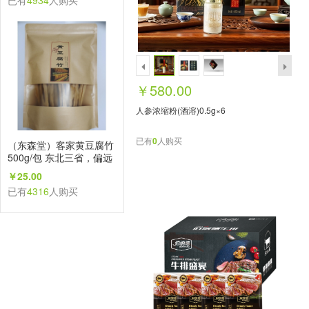
已有
4934
人购买
￥580.00
人参浓缩粉(酒溶)0.5g×6
已有
0
人购买
（东森堂）客家黄豆腐竹
500g/包 东北三省，偏远
地区不发
￥25.00
已有
4316
人购买