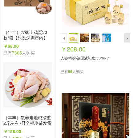
（年丰）农家土鸡蛋30
枚/箱【只发深圳市内】
￥68.00
￥268.00
已有
7605
人购买
人参精萃液(原液礼盒)50ml×7
已有
55
人购买
（年丰）散养走地鸡净重
2斤左右 /只全程冷链发货
【只发深圳市内】
￥158.00