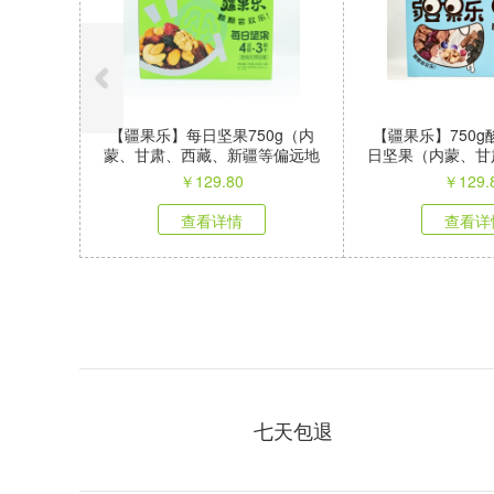
【疆果乐】每日坚果750g（内
【疆果乐】750
蒙、甘肃、西藏、新疆等偏远地
日坚果（内蒙、甘
区不发）
疆等偏远地
￥
129.80
￥
129.
查看详情
查看详
七天包退