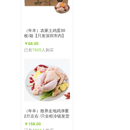
（年丰）农家土鸡蛋30
枚/箱【只发深圳市内】
￥68.00
已有
7605
人购买
（年丰）散养走地鸡净重
2斤左右 /只全程冷链发货
【只发深圳市内】
￥158.00