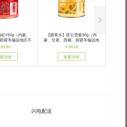
杞150g（内蒙、
【疆果乐】昆仑雪菊30g（内
新疆等偏远地区不
蒙、甘肃、西藏、新疆等偏远地
发）
区不发）
￥
49.80
￥
58.00
看详情
查看详情
闪电配送