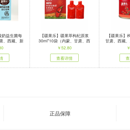
g酸奶益生菌每
【疆果乐】疆果萃枸杞原浆
【疆果乐】枸
肃、西藏、新
30ml*10袋（内蒙、甘肃、西
甘肃、西藏、
区不发）
藏、新疆等偏远地区不发）
80
￥
52.80
情
查看详情
查
正品保障