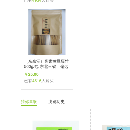
已有
4934
人购买
（东森堂）客家黄豆腐竹
500g/包 东北三省，偏远
地区不发
￥25.00
已有
4316
人购买
猜你喜欢
浏览历史